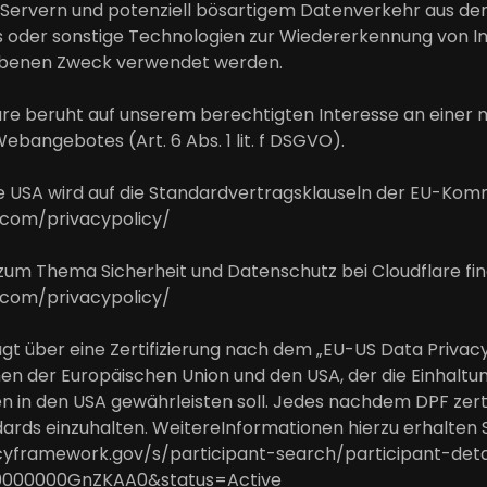
 Servern und potenziell bösartigem Datenverkehr aus dem
s oder sonstige Technologien zur Wiedererkennung von In
iebenen Zweck verwendet werden.
are beruht auf unserem berechtigten Interesse an einer m
ebangebotes (Art. 6 Abs. 1 lit. f DSGVO).
 USA wird auf die Standardvertragsklauseln der EU-Kommiss
.com/privacypolicy/
um Thema Sicherheit und Datenschutz bei Cloudflare find
.com/privacypolicy/
t über eine Zertifizierung nach dem „EU-US Data Privac
n der Europäischen Union und den USA, der die Einhalt
 in den USA gewährleisten soll. Jedes nachdem DPF zerti
rds einzuhalten. WeitereInformationen hierzu erhalten 
yframework.gov/s/participant-search/participant-deta
0000000GnZKAA0&status=Active