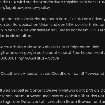
n die USA wird auf die Standardvertragsklauseln der EU-Ko
om/legal/eu-privacy-policy
t über eine Zertifizierung nach dem „EU-US Data Privac
n der Europäischen Union und den USA, der die Einhalt
 in den USA gewährleisten soll. Jedes nachdem DPF zerti
ards einzuhalten.
erzu erhalten Sie vom Anbieter unter folgendem Link:
yframework.gov/s/participant-search/participant-deta
0000000TT9jAAG&status=Active
Cloudflare“. Anbieter ist die Cloudflare Inc., 101 Townsend
.
eltweit verteiltes Content Delivery Network mit DNS an. D
wischen Ihrem Browser und unserer Website über das Netz
die Lage, den Datenverkehr zwischen Ihrem Browser und u